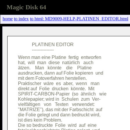
Magic Disk 64
home
to index
to html: MD9009-HELP-PLATINEN_EDITOR.html
            PLATINEN EDITOR             

Wenn man eine Platine  fertig  entworfen

hat,  will  man  diese  natürlich   auch

ätzen.    Man   könnte    die    Platine

ausdrucken, dann auf Folie kopieren  und

mit dem Fotoverfahren herstellen.       

Praktischer  wäre  es  aber,  wenn   man

direkt auf  Folie  drucken  könnte.  Mit

SPIRIT-CARBON-Papier  (so  ähnlich   wie

Kohlepapier; wird in  Schulen  zum  Ver-

vielfältigen   von   Texten   verwendet:

"MATRIZE"), das mit der Farbschicht  auf

die Folie gelegt und dann bedruckt wird,

ist dies kein Problem.                  

Die so bedruckte  Folie  wird  auf  eine
