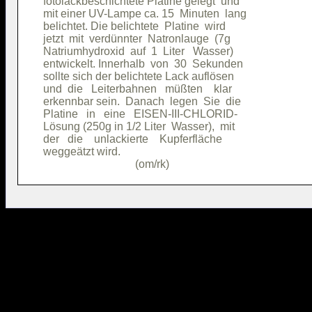
fotolackbeschichtete Platine gelegt  und

mit einer UV-Lampe ca. 15  Minuten  lang

belichtet. Die belichtete  Platine  wird

jetzt  mit  verdünnter  Natronlauge  (7g

Natriumhydroxid  auf  1  Liter   Wasser)

entwickelt. Innerhalb  von  30  Sekunden

sollte sich der belichtete Lack auflösen

und  die   Leiterbahnen   müßten    klar

erkennbar sein.  Danach  legen  Sie  die

Platine   in   eine   EISEN-III-CHLORID-

Lösung (250g in 1/2 Liter  Wasser),  mit

der   die    unlackierte    Kupferfläche

weggeätzt wird.                         
