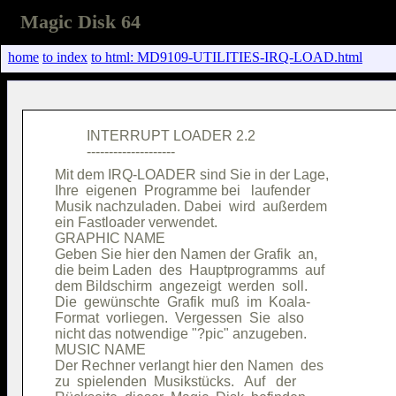
Magic Disk 64
home
to index
to html: MD9109-UTILITIES-IRQ-LOAD.html
         INTERRUPT LOADER 2.2           

Mit dem IRQ-LOADER sind Sie in der Lage,

Ihre  eigenen  Programme bei   laufender

Musik nachzuladen. Dabei  wird  außerdem

ein Fastloader verwendet.               

GRAPHIC NAME                            

Geben Sie hier den Namen der Grafik  an,

die beim Laden  des  Hauptprogramms  auf

dem Bildschirm  angezeigt  werden  soll.

Die  gewünschte  Grafik  muß  im  Koala-

Format  vorliegen.  Vergessen  Sie  also

nicht das notwendige "?pic" anzugeben.  

MUSIC NAME                              

Der Rechner verlangt hier den Namen  des

zu  spielenden  Musikstücks.   Auf   der
