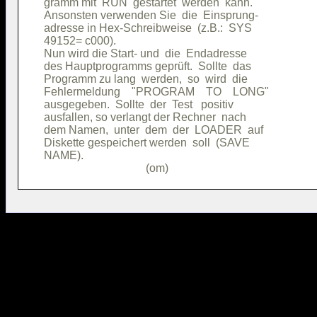
gramm mit  RUN  gestartet  werden  kann.

Ansonsten verwenden Sie  die  Einsprung-

adresse in Hex-Schreibweise  (z.B.:  SYS

49152= c000).                           

Nun wird die Start- und  die  Endadresse

des Hauptprogramms geprüft.  Sollte  das

Programm zu lang  werden,  so  wird  die

Fehlermeldung    "PROGRAM    TO    LONG"

ausgegeben.  Sollte  der  Test   positiv

ausfallen, so verlangt der Rechner  nach

dem Namen,  unter  dem  der  LOADER  auf

Diskette gespeichert werden  soll  (SAVE

NAME).                                  
