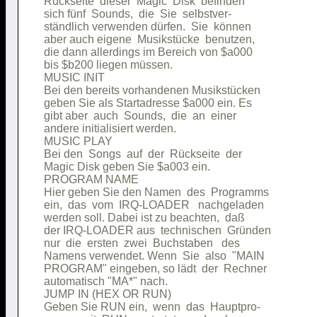
Rückseite  dieser  Magic  Disk  befinden

sich fünf  Sounds,  die  Sie  selbstver-

ständlich verwenden dürfen.  Sie  können

aber auch eigene  Musikstücke  benutzen,

die dann allerdings im Bereich von $a000

bis $b200 liegen müssen.                

MUSIC INIT                              

Bei den bereits vorhandenen Musikstücken

geben Sie als Startadresse $a000 ein. Es

gibt aber  auch  Sounds,  die  an  einer

andere initialisiert werden.            

MUSIC PLAY                              

Bei den  Songs  auf  der  Rückseite  der

Magic Disk geben Sie $a003 ein.         

PROGRAM NAME                            

Hier geben Sie den Namen  des  Programms

ein,  das  vom  IRQ-LOADER   nachgeladen

werden soll. Dabei ist zu beachten,  daß

der IRQ-LOADER aus  technischen  Gründen

nur  die  ersten  zwei  Buchstaben   des

Namens verwendet. Wenn  Sie  also  "MAIN

PROGRAM" eingeben, so lädt  der  Rechner

automatisch "MA*" nach.                 

JUMP IN (HEX OR RUN)                    

Geben Sie RUN ein,  wenn  das  Hauptpro-
