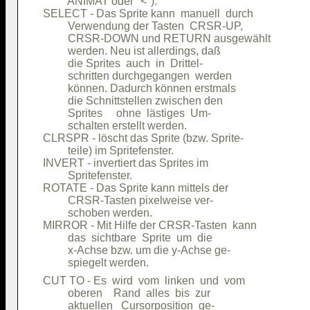
         ANIMAT oder "<").              

SELECT - Das Sprite kann  manuell  durch

         Verwendung der Tasten  CRSR-UP,

         CRSR-DOWN und RETURN ausgewählt

         werden. Neu ist allerdings, daß

         die Sprites  auch  in  Drittel-

         schritten durchgegangen  werden

         können. Dadurch können erstmals

         die Schnittstellen zwischen den

         Sprites     ohne  lästiges  Um-

         schalten erstellt werden.      

CLRSPR - löscht das Sprite (bzw. Sprite-

         teile) im Spritefenster.       

INVERT - invertiert das Sprites im      

         Spritefenster.                 

ROTATE - Das Sprite kann mittels der    

         CRSR-Tasten pixelweise ver-    

         schoben werden.                

MIRROR - Mit Hilfe der CRSR-Tasten  kann

         das  sichtbare  Sprite  um  die

         x-Achse bzw. um die y-Achse ge-

CUT TO - Es  wird  vom  linken  und  vom

         oberen    Rand  alles  bis  zur

         aktuellen   Cursorposition  ge-
