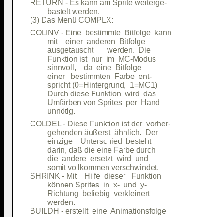
RETURN - Es kann am Sprite weiterge-    

         bastelt werden.                

COLINV - Eine  bestimmte  Bitfolge  kann

         mit    einer  anderen  Bitfolge

         ausgetauscht       werden.  Die

         Funktion ist  nur  im  MC-Modus

         sinnvoll,    da  eine  Bitfolge

         einer   bestimmten  Farbe  ent-

         spricht (0=Hintergrund,  1=MC1)

         Durch diese Funktion  wird  das

         Umfärben von Sprites  per  Hand

COLDEL - Diese Funktion ist der  vorher-

         gehenden äußerst  ähnlich.  Der

         einzige    Unterschied  besteht

         darin, daß die eine Farbe durch

         die  andere  ersetzt  wird  und

         somit vollkommen verschwindet. 

SHRINK - Mit    Hilfe  dieser   Funktion

         können Sprites  in  x-  und  y-

         Richtung  beliebig  verkleinert

         werden.                        

BUILDH - erstellt  eine  Animationsfolge
