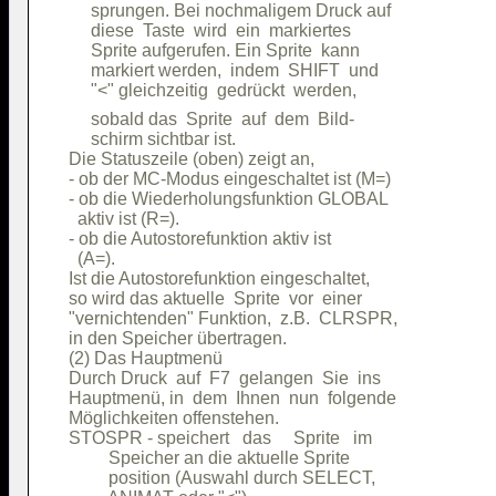
     sprungen. Bei nochmaligem Druck auf

     diese  Taste  wird  ein  markiertes

     Sprite aufgerufen. Ein Sprite  kann

     markiert werden,  indem  SHIFT  und

     sobald das  Sprite  auf  dem  Bild-

     schirm sichtbar ist.               

Die Statuszeile (oben) zeigt an,        

- ob der MC-Modus eingeschaltet ist (M=)

- ob die Wiederholungsfunktion GLOBAL   

  aktiv ist (R=).                       

- ob die Autostorefunktion aktiv ist    

  (A=).                                 

Ist die Autostorefunktion eingeschaltet,

so wird das aktuelle  Sprite  vor  einer

"vernichtenden" Funktion,  z.B.  CLRSPR,

in den Speicher übertragen.             

(2) Das Hauptmenü                       

Durch Druck  auf  F7  gelangen  Sie  ins

Hauptmenü, in  dem  Ihnen  nun  folgende

Möglichkeiten offenstehen.              

STOSPR - speichert   das     Sprite   im

         Speicher an die aktuelle Sprite

         position (Auswahl durch SELECT,
