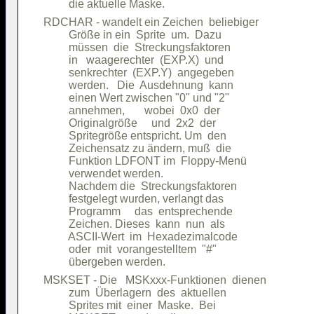
RDCHAR - wandelt ein Zeichen  beliebiger

         Größe in ein  Sprite  um.  Dazu

         müssen  die  Streckungsfaktoren

         in   waagerechter  (EXP.X)  und

         senkrechter  (EXP.Y)  angegeben

         werden.   Die  Ausdehnung  kann

         einen Wert zwischen "0" und "2"

         annehmen,       wobei  0x0  der

         Originalgröße     und  2x2  der

         Spritegröße entspricht. Um  den

         Zeichensatz zu ändern, muß  die

         Funktion LDFONT im  Floppy-Menü

         verwendet werden.              

         Nachdem die  Streckungsfaktoren

         festgelegt wurden, verlangt das

         Programm     das  entsprechende

         Zeichen. Dieses  kann  nun  als

         ASCII-Wert  im  Hexadezimalcode

         oder  mit  vorangestelltem  "#"

MSKSET - Die   MSKxxx-Funktionen  dienen

         zum  Überlagern  des  aktuellen

         Sprites mit  einer  Maske.  Bei
