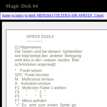
Magic Disk 64
home
to index
to html: MD9204-UTILITIES-SIR-SPREDI_2.html
            SPRITE EDDI II              

(1) Allgemeines                         

Die Tasten sind bei diesem  Spriteeditor

wie folgt belegt (bei  anderer  Belegung

wird dies in den  unteren  beiden  Bild-

*    Punkt setzen                       

SPC  Punkt löschen                      

M    Multicolour ein/aus                

A    Autostore ein/aus                  

F1   Multicolor Farbe 1 wählen          

F3       "        "   2   "             

F5       "        "   3   "             

F7   Menü aufrufen                      

"<"  Es   wird  zum  ersten  Sprite  ge-
