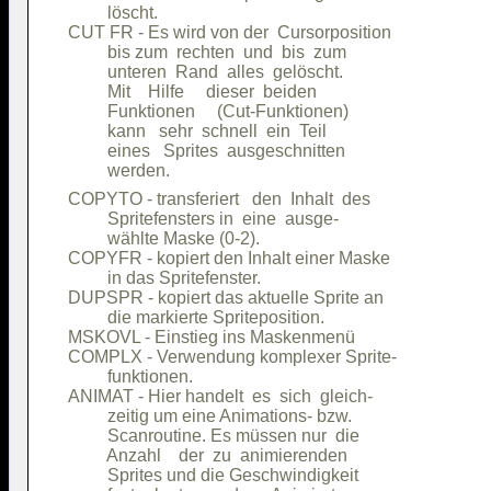
         löscht.                        

CUT FR - Es wird von der  Cursorposition

         bis zum  rechten  und  bis  zum

         unteren  Rand  alles  gelöscht.

         Mit    Hilfe     dieser  beiden

         Funktionen     (Cut-Funktionen)

         kann   sehr  schnell  ein  Teil

         eines   Sprites  ausgeschnitten

COPYTO - transferiert   den  Inhalt  des

         Spritefensters in  eine  ausge-

         wählte Maske (0-2).            

COPYFR - kopiert den Inhalt einer Maske 

         in das Spritefenster.          

DUPSPR - kopiert das aktuelle Sprite an 

         die markierte Spriteposition.  

MSKOVL - Einstieg ins Maskenmenü        

COMPLX - Verwendung komplexer Sprite-   

         funktionen.                    

ANIMAT - Hier handelt  es  sich  gleich-

         zeitig um eine Animations- bzw.

         Scanroutine. Es müssen nur  die

         Anzahl    der  zu  animierenden

         Sprites und die Geschwindigkeit
