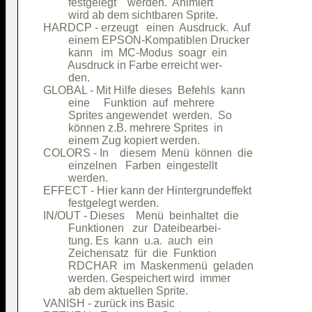
         festgelegt    werden.  Animiert

         wird ab dem sichtbaren Sprite. 

HARDCP - erzeugt   einen  Ausdruck.  Auf

         einem EPSON-Kompatiblen Drucker

         kann   im  MC-Modus  soagr  ein

         Ausdruck in Farbe erreicht wer-

         den.                           

GLOBAL - Mit Hilfe dieses  Befehls  kann

         eine     Funktion  auf  mehrere

         Sprites angewendet  werden.  So

         können z.B. mehrere Sprites  in

         einem Zug kopiert werden.      

COLORS - In    diesem  Menü  können  die

         einzelnen   Farben  eingestellt

         werden.                        

EFFECT - Hier kann der Hintergrundeffekt

         festgelegt werden.             

IN/OUT - Dieses    Menü  beinhaltet  die

         Funktionen   zur  Dateibearbei-

         tung. Es  kann  u.a.  auch  ein

         Zeichensatz  für  die  Funktion

         RDCHAR  im  Maskenmenü  geladen

         werden. Gespeichert wird  immer

         ab dem aktuellen Sprite.       

VANISH - zurück ins Basic               
