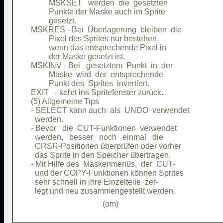
         MSKSET   werden  die  gesetzten

         Punkte der Maske auch im Sprite

         gesetzt.                       

MSKRES - Bei  Überlagerung  bleiben  die

         Pixel des Sprites nur bestehen,

         wenn das entsprechende Pixel in

         der Maske gesetzt ist.         

MSKINV - Bei   gesetztem  Punkt  in  der

         Maske  wird  der  entsprechende

         Punkt des  Sprites  invertiert.

EXIT   - kehrt ins Spritefenster zurück.

(5) Allgemeine Tips                     

- SELECT kann auch  als  UNDO  verwendet

  werden.                               

- Bevor   die  CUT-Funktionen  verwendet

  werden,   besser   noch   einmal   die

  CRSR-Positionen überprüfen oder vorher

  das Sprite in den Speicher übertragen.

- Mit Hilfe des  Maskenmenüs,  der  CUT-

  und der COPY-Funktionen können Sprites

  sehr schnell in ihre Einzelteile  zer-
