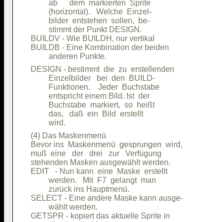
         ab      dem  markierten  Sprite

         (horizontal).   Welche  Einzel-

         bilder  entstehen  sollen,  be-

         stimmt der Punkt DESIGN.       

BUILDV - Wie BUILDH, nur vertikal       

BUILDB - Eine Kombination der beiden    

DESIGN - bestimmt  die  zu  erstellenden

         Einzelbilder   bei  den  BUILD-

         Funktionen.    Jeder  Buchstabe

         entspricht einem Bild. Ist  der

         Buchstabe  markiert,  so  heißt

         das,   daß  ein  Bild  erstellt

(4) Das Maskenmenü                      

Bevor ins  Maskenmenü  gesprungen  wird,

muß  eine   der   drei   zur   Verfügung

stehenden Masken ausgewählt werden.     

EDIT   - Nun kann  eine  Maske  erstellt

         werden.   Mit  F7  gelangt  man

         zurück ins Hauptmenü.          

SELECT - Eine andere Maske kann ausge-  

         wählt werden.                  

GETSPR - kopiert das aktuelle Sprite in 
